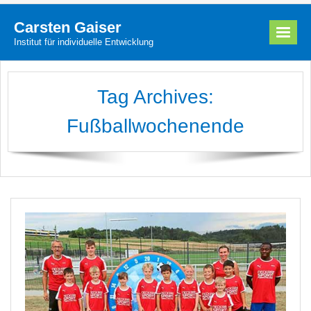
Carsten Gaiser
Institut für individuelle Entwicklung
Carsten Gaiser
Tag Archives:
Angebote
Fußballwochenende
Termine
Partner
News
Kontakt